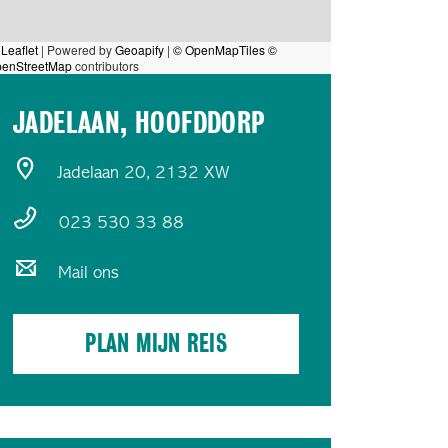
Leaflet
|
Powered by
Geoapify
|
© OpenMapTiles
©
enStreetMap
contributors
JADELAAN, HOOFDDORP
Jadelaan 20, 2132 XW
023 530 33 88
Mail ons
PLAN MIJN REIS