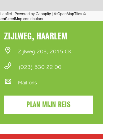
Leaflet
|
Powered by
Geoapify
|
© OpenMapTiles
©
enStreetMap
contributors
ZIJLWEG, HAARLEM
Zijlweg 203, 2015 CK
(023) 530 22 00
Mail ons
PLAN MIJN REIS