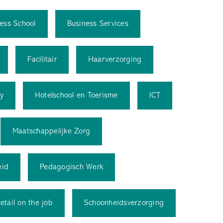
ess School
Business Services
Facilitair
Haarverzorging
ty
Hotelschool en Toerisme
ICT
Maatschappelijke Zorg
eid
Pedagogisch Werk
etail on the job
Schoonheidsverzorging