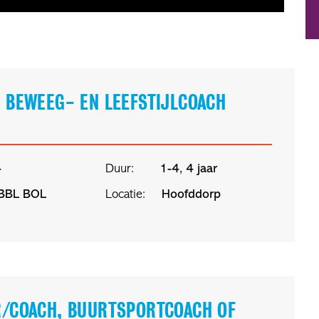
 BEWEEG- EN LEEFSTIJLCOACH
4
Duur:
1-4, 4 jaar
BBL
BOL
Locatie:
Hoofddorp
R/COACH, BUURTSPORTCOACH OF