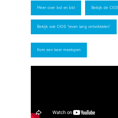
Meer over bol en bbl
Bekijk de CIOS
Bekijk ook CIOS 'leven lang ontwikkelen'
Kom een keer meelopen