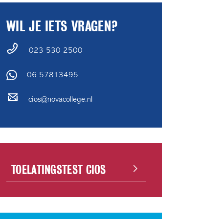
WIL JE IETS VRAGEN?
023 530 2500
06 57813495
cios@novacollege.nl
TOELATINGSTEST CIOS