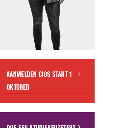
AANMELDEN CIOS START 1
OKTOBER
DOE EEN STUDIEKEUZETEST