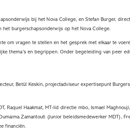
psonderwijs bij het Nova College, en Stefan Burger, direct
n het burgerschapsonderwijs op het Nova College.
te om vragen te stellen en het gesprek met elkaar te voer
jke thema’s en begrippen. Onder begeleiding van peer edu
irecteur, Betül Keskin, projectadviseur expertisepunt Burg
DT, Raquel Haakmat, MT-lid directie mbo, Ismael Maghnouji
 Oumaima Zamantouti (Junior beleidsmedewerker MDT), Fre
e financiën.