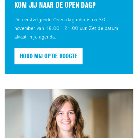
KOM JIJ NAAR DE OPEN DAG?
De eerstvolgende Open dag mbo is op 30
november van 18.00 - 21.00 uur. Zet de datum
alvast in je agenda.
HOUD MIJ OP DE HOOGTE