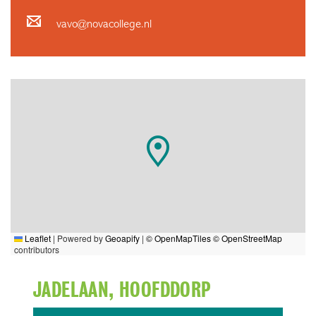
vavo@novacollege.nl
Leaflet
|
Powered by
Geoapify
|
© OpenMapTiles
© OpenStreetMap
contributors
JADELAAN, HOOFDDORP