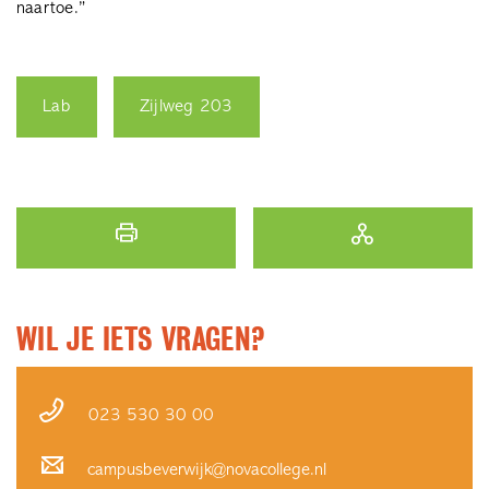
naartoe.”
Lab
Zijlweg 203
WIL JE IETS VRAGEN?
023 530 30 00
campusbeverwijk@novacollege.nl